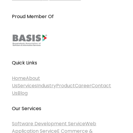
Proud Member Of
Quick Links
Home
About
Us
Services
Industry
Product
Career
Contact
Us
Blog
Our Services
Software Development Service
Web
Application Service
E Commerce &