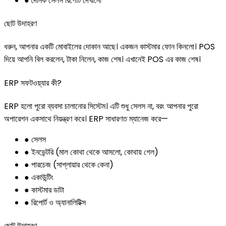
● দৈনিক সেলস রিপোর্ট দেখানো
ছোট উদাহরণ
ধরুন, আপনার একটি মোবাইলের দোকান আছে। একজন কাস্টমার ফোন কিনলো। POS
দিয়ে আপনি বিল করলেন, টাকা নিলেন, কাজ শেষ। এখানেই POS এর কাজ শেষ।
ERP সফটওয়্যার কী?
ERP হলো পুরো ব্যবসা চালানোর সিস্টেম। এটি শুধু সেলস না, বরং আপনার পুরো
অপারেশন একসাথে নিয়ন্ত্রণ করে। ERP সাধারণত ম্যানেজ করে—
● সেলস
● ইনভেন্টরি (মাল কোথা থেকে আসলো, কোথায় গেল)
● পারচেজ (সাপ্লায়ার থেকে কেনা)
● একাউন্টিং
● কাস্টমার ডাটা
● রিপোর্ট ও অ্যানালিটিক্স
ছোট উদাহরণ