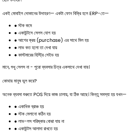
একই মোবাইল দোকানের উদাহরণ— একটা ফোন বিক্রি হলে ERP-তে—
● স্টক কমে
● একাউন্টসে সেলস যোগ হয়
● আগের ক্রয় (purchase) এর সাথে মিল হয়
● লাভ কত হলো তা দেখা যায়
● কাস্টমারের হিস্ট্রি সেইভ হয়
মানে, শুধু সেলস না - পুরো ব্যবসার চিত্র একসাথে দেখা যায়।
কোথায় মানুষ ভুল করে?
অনেক ব্যবসা শুরুতে POS দিয়ে কাজ চালায়, যা ঠিক আছে। কিন্তু সমস্যা হয় যখন—
● একাধিক ব্রাঞ্চ হয়
● স্টক মেলানো কঠিন হয়
● লাভ-লস পরিষ্কার বোঝা যায় না
● একাউন্টস আলাদা রাখতে হয়